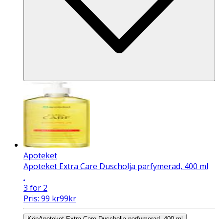
Apoteket
Apoteket Extra Care Duscholja parfymerad, 400 ml
.
3 för 2
Pris:
99
kr
99
kr
Köp
Apoteket Extra Care Duscholja parfymerad, 400 ml