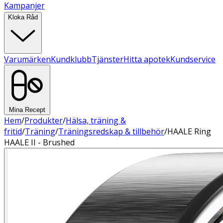
Kampanjer
Kloka Råd
Varumärken
Kundklubb
Tjänster
Hitta apotek
Kundservice
Mina Recept
Hem
/
Produkter
/
Hälsa, träning &
fritid
/
Träning
/
Träningsredskap & tillbehör
/
HAALE Ring
HAALE II - Brushed