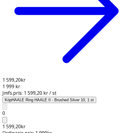
1 599,20
kr
1 999 kr
Jmfs.pris:
1 599,20 kr / st
Köp
HAALE Ring HAALE II - Brushed Silver 10, 1 st
0
1 599,20
kr
Ordinarie pris:
1 999
kr