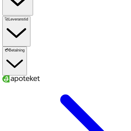
🚀Leveranstid
💳Betalning