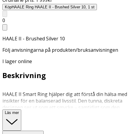
Köp
HAALE Ring HAALE II - Brushed Silver 10, 1 st
0
HAALE II - Brushed Silver 10
Följ anvisningarna på produkten/bruksanvisningen
I lager online
Beskrivning
HAALE II Smart Ring hjälper dig att förstå din hälsa med
insikter för en balanserad livsstil. Den tunna, diskreta
designen ser ut som ett smycke – samtidigt som den
Läs mer
samlar hälsodata dygnet runt.
I den kostnadsfria appen (iPhone & Android) får du en
tydlig översikt av t.ex. steg, kalorier, syrenivå, HRV,