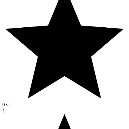
0
st
1