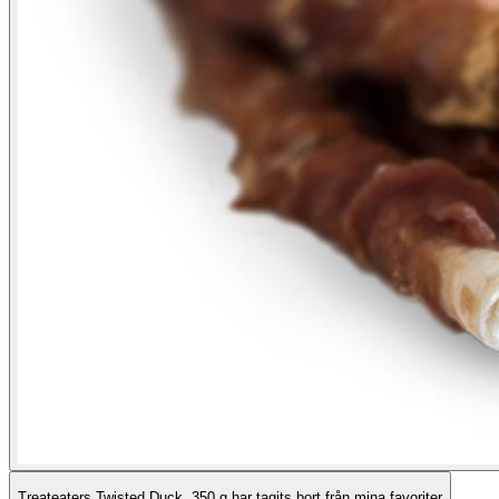
Treateaters Twisted Duck, 350 g har tagits bort från mina favoriter