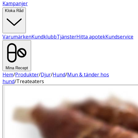
Kampanjer
Kloka Råd
Varumärken
Kundklubb
Tjänster
Hitta apotek
Kundservice
Mina Recept
Hem
/
Produkter
/
Djur
/
Hund
/
Mun & tänder hos
hund
/
Treateaters