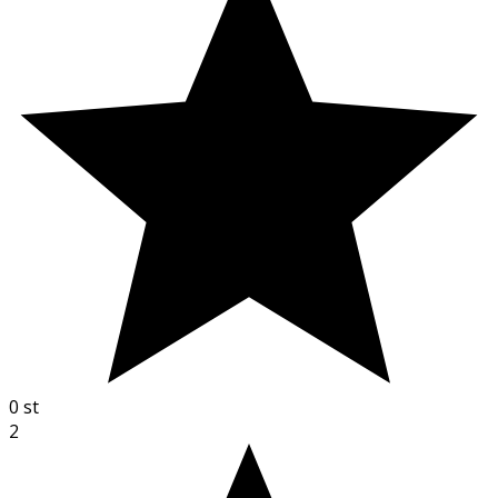
0
st
2