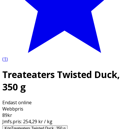
(
1
)
Treateaters Twisted Duck,
350 g
Endast online
Webbpris
89
kr
Jmfs.pris:
254,29 kr / kg
Köp
Treateaters Twisted Duck, 350 g