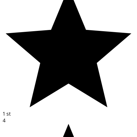
1
st
4