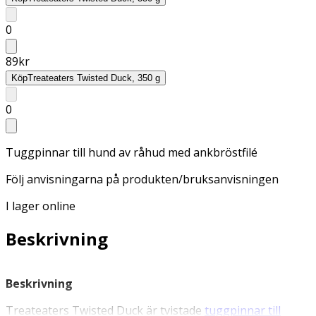
0
89
kr
Köp
Treateaters Twisted Duck, 350 g
0
Tuggpinnar till hund av råhud med ankbröstfilé
Följ anvisningarna på produkten/bruksanvisningen
I lager online
Beskrivning
Beskrivning
Treateaters Twisted Duck är tvistade
tuggpinnar till