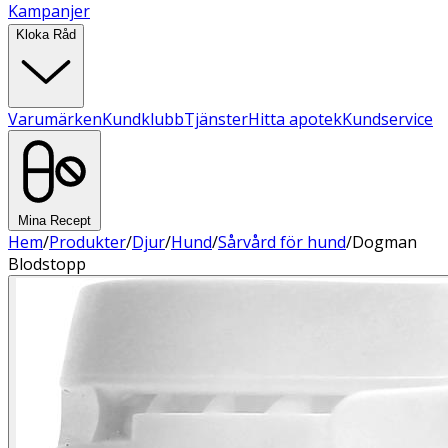
Kampanjer
Kloka Råd
Varumärken
Kundklubb
Tjänster
Hitta apotek
Kundservice
Mina Recept
Hem
/
Produkter
/
Djur
/
Hund
/
Sårvård för hund
/
Dogman
Blodstopp