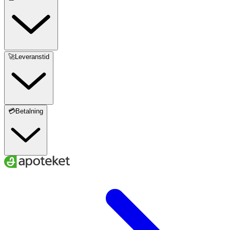
🚀Leveranstid
💳Betalning