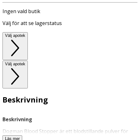
Ingen vald butik
Välj för att se lagerstatus
Välj apotek
Välj apotek
Beskrivning
Beskrivning
Dogman Blood Stopper är ett blodstillande pulver för
sårvård hos hundar
och katter. Pulvret hjälper till att på
Läs mer