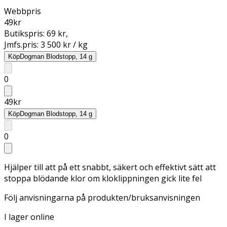
Webbpris
49
kr
Butikspris:
69 kr
,
Jmfs.pris:
3 500 kr / kg
Köp
Dogman Blodstopp, 14 g
0
49
kr
Köp
Dogman Blodstopp, 14 g
0
Hjälper till att på ett snabbt, säkert och effektivt sätt att
stoppa blödande klor om kloklippningen gick lite fel
Följ anvisningarna på produkten/bruksanvisningen
I lager online