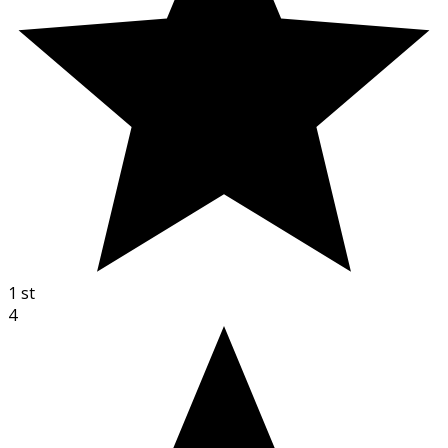
1
st
4