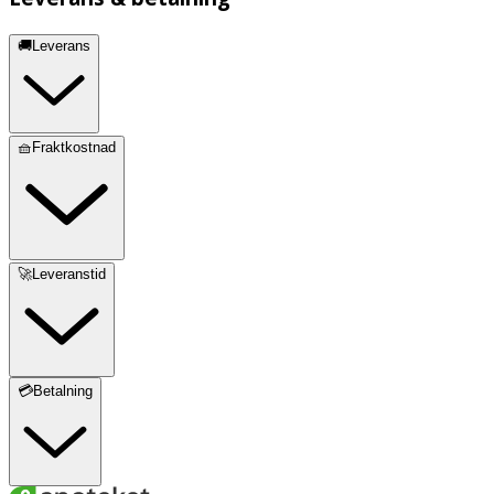
🚚Leverans
🧺Fraktkostnad
🚀Leveranstid
💳Betalning