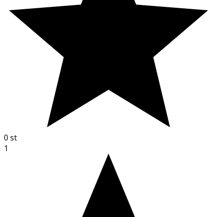
0
st
1