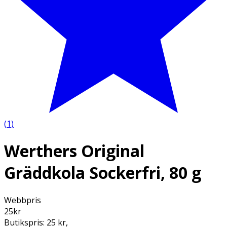
(
1
)
Werthers Original
Gräddkola Sockerfri, 80 g
Webbpris
25
kr
Butikspris:
25 kr
,