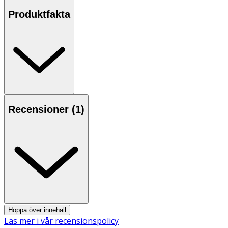
ingredienser skapar dessa härligt krämiga, mjuka och
Produktfakta
lena gräddkolor underbara ögonblick för hela familjen.
Werther's Original är sockerfri och asken innehåller 80g
karameller.
Användning
- Överdriven konsumtion kan ha laxerande effekt.
Förvaring
Recensioner (
1
)
Förvaras i rumstemperatur utom räckhåll för små barn.
Näringsinnehåll
100 g
Energi
1193 kj/287 kcal
Fett
8,8 g
Hoppa över innehåll
Läs mer i vår recensionspolicy