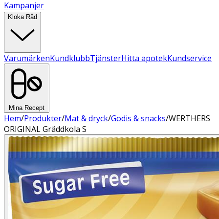
Kampanjer
Kloka Råd
Varumärken
Kundklubb
Tjänster
Hitta apotek
Kundservice
Mina Recept
Hem
/
Produkter
/
Mat & dryck
/
Godis & snacks
/
WERTHERS
ORIGINAL Gräddkola S