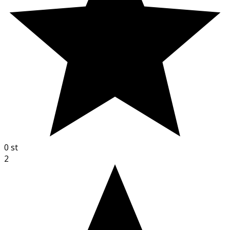
0
st
2