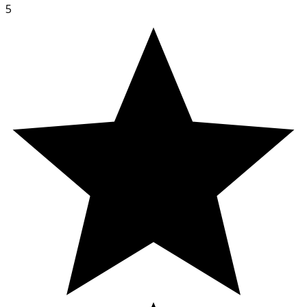
emulgeringsmedel: lecitin (SOJA), färgämne: sockerkulör
5
(ammoniakprocessen), sötningsmedel: sukralos.