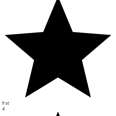
9
st
4