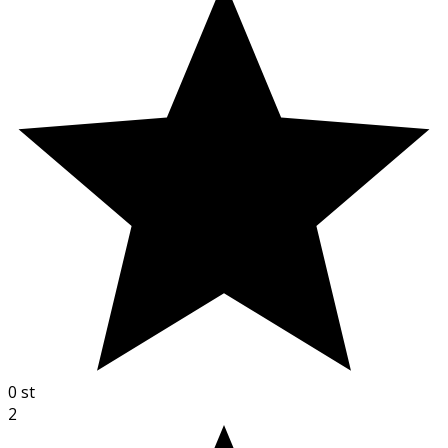
0
st
2