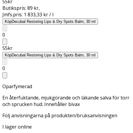
55
kr
Butikspris:
89 kr
,
Jmfs.pris:
1 833,33 kr / l
Köp
Decubal Restoring Lips & Dry Spots Balm, 30 ml
0
55
kr
Köp
Decubal Restoring Lips & Dry Spots Balm, 30 ml
0
Oparfymerad
En återfuktande, mjukgörande och läkande salva för torr
och sprucken hud. Innehåller bivax
Följ anvisningarna på produkten/bruksanvisningen
I lager online