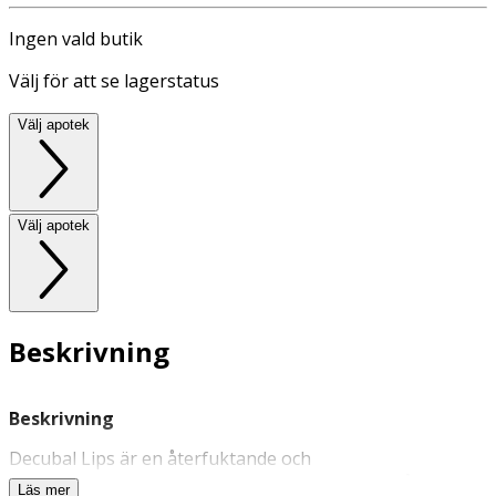
Ingen vald butik
Välj för att se lagerstatus
Välj apotek
Välj apotek
Beskrivning
Beskrivning
Decubal Lips är en återfuktande och
mjukgörande
salva
för torr hud. Den används på torra
Läs mer