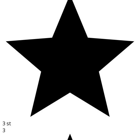
3
st
3