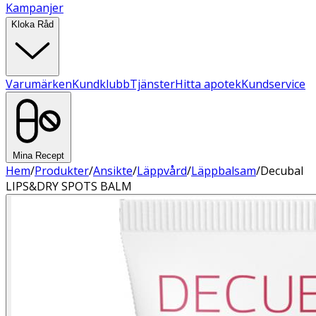
Kampanjer
Kloka Råd
Varumärken
Kundklubb
Tjänster
Hitta apotek
Kundservice
Mina Recept
Hem
/
Produkter
/
Ansikte
/
Läppvård
/
Läppbalsam
/
Decubal
LIPS&DRY SPOTS BALM