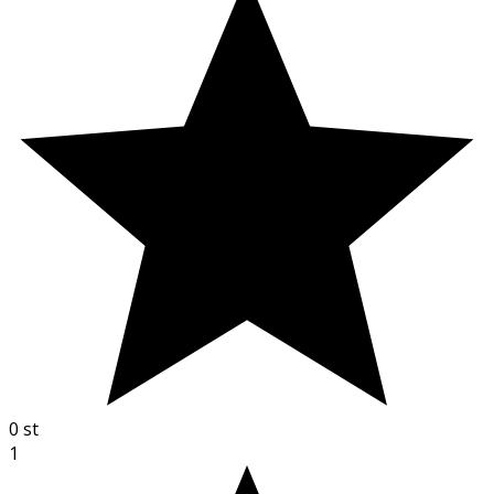
0
st
1