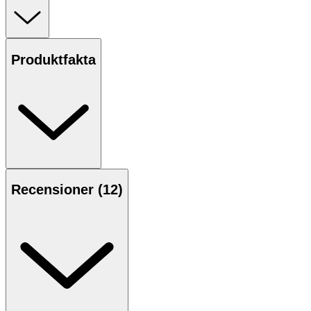
läppar eller andra torra partier på kroppen som till
exempel nagelband, armbågar och knän. Salvan
innehåller bivax och det naturliga fettet lanolin som ger
näring, återuppbygger och lämnar huden rik på fukt och
Produktfakta
lipider. Decubal Lips tränger snabbt in och mjukgör
huden. Följ anvisningarna på
produkten/bruksanvisningen.
Användning
-
Applicera på läpparna eller det drabbade hudområdet
och smörj in. Kan användas dagligen eller efter behov.
- Passar speciellt dig med torr och känslig hy.
Recensioner (
12
)
- Oparfymerad.
Innehåll
Petrolatum, Lanolin, Paraffinum Liquidum, Cera Alba,
Ricinus Communis Seed Oil, Tocopherol.