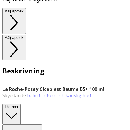
Välj apotek
Välj apotek
Beskrivning
La Roche-Posay Cicaplast Baume B5+ 100 ml
Skyddande
balm för torr och känslig hud
.
La Roche-Posay Cicaplast Baume B5+ är en vårdande
Läs mer
balm med återfuktande egenskaper, framtagen för att
skydda och lugna torr och känslig hud. Produkten har en
rik men lättabsorberad konsistens och är lämplig för