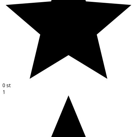
0
st
1