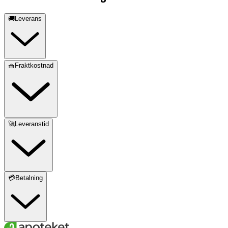
🚚Leverans
🧺Fraktkostnad
🚀Leveranstid
💳Betalning