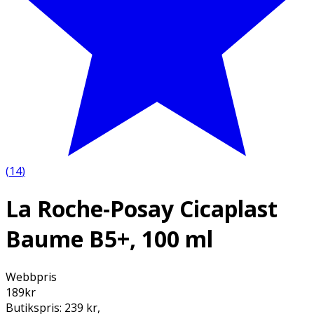
(
14
)
La Roche-Posay Cicaplast
Baume B5+, 100 ml
Webbpris
189
kr
Butikspris:
239 kr
,