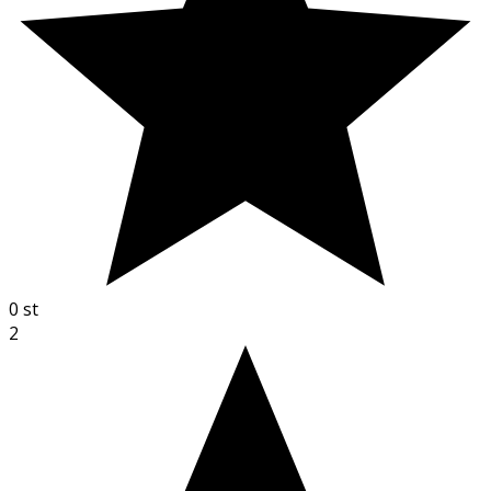
0
st
2