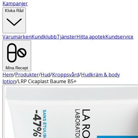
Kampanjer
Kloka Råd
Varumärken
Kundklubb
Tjänster
Hitta apotek
Kundservice
Mina Recept
Hem
/
Produkter
/
Hud
/
Kroppsvård
/
Hudkräm & body
lotion
/
LRP Cicaplast Baume B5+