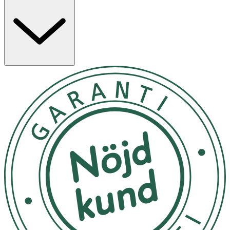
- Överdragna med vit choklad smaksatt med apelsin
- Söt och syrlig smakprofil
- Passar som snacks eller desserttopping
- Tillverkad utan artificiella tillsatser
Användning
- Äts som de är.
- Passar som topping på bakverk, glass eller
frukostskålar.
Förvaring
Förvaras svalt och torrt. Undvik direkt solljus.
Näringsinnehåll
100 g