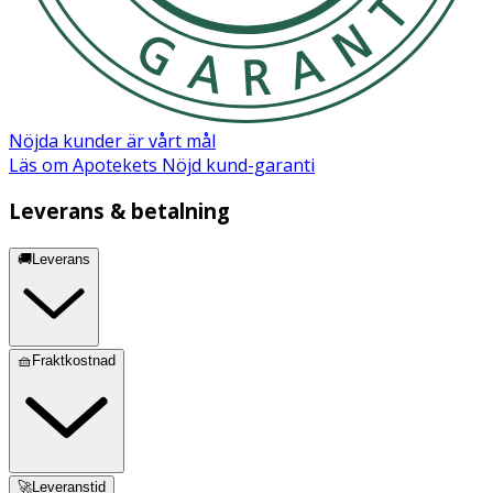
Energi kj/kcal
2071/495
Fett
25 g
Nöjda kunder är vårt mål
- varav mättat fett
15 g
Läs om Apotekets Nöjd kund-garanti
Kolhydrat
62 g
Leverans & betalning
🚚Leverans
- varav sockerarter
56 g
Protein
4,7 g
🧺Fraktkostnad
Salt
0,16 g
Innehåll
🚀Leveranstid