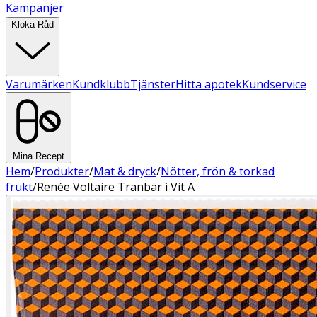
Kampanjer
Kloka Råd
Varumärken
Kundklubb
Tjänster
Hitta apotek
Kundservice
Mina Recept
Hem
/
Produkter
/
Mat & dryck
/
Nötter, frön & torkad
frukt
/
Renée Voltaire Tranbär i Vit A