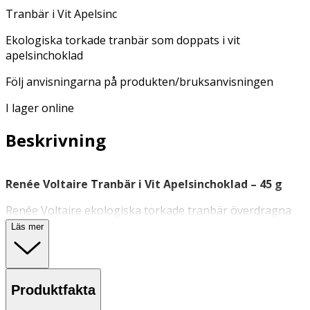
Tranbär i Vit Apelsinc
Ekologiska torkade tranbär som doppats i vit
apelsinchoklad
Följ anvisningarna på produkten/bruksanvisningen
I lager online
Beskrivning
Renée Voltaire Tranbär i Vit Apelsinchoklad – 45 g
Renée Voltaire ekologiska torkade tranbär överdragna
med vit choklad smaksatt med apelsin. En balanserad
Läs mer
kombination av sötma och syrlighet som passar både
som
tilltugg
och som topping på desserter.
Egenskaper
Produktfakta
- Ekologiska torkade tranbär