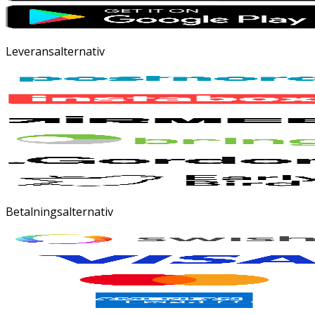
Leveransalternativ
Betalningsalternativ