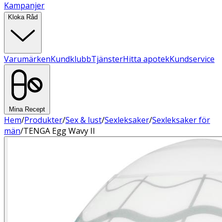
Kampanjer
Kloka Råd
Varumärken
Kundklubb
Tjänster
Hitta apotek
Kundservice
Mina Recept
Hem
/
Produkter
/
Sex & lust
/
Sexleksaker
/
Sexleksaker för
män
/
TENGA Egg Wavy II