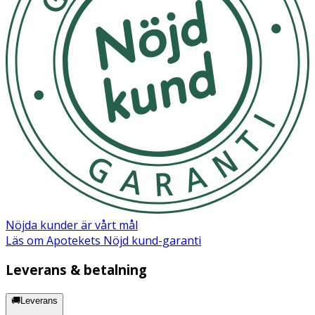
- Utsätt ej för direkt solljus
Material
Hölje: Polypropylen (PP) Ägg: Termoplastisk elastomer
(TPE) Glidmedel: Vatten, Glycerin, Natriumpolyakrylat,
Hydroxietylcellulosa, Methylparaben
Nöjda kunder är vårt mål
Läs om Apotekets Nöjd kund-garanti
Leverans & betalning
🚚Leverans