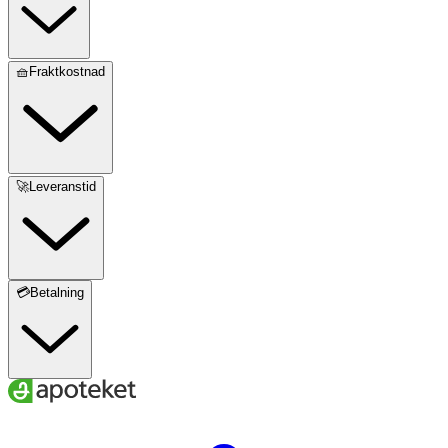
🧺Fraktkostnad
🚀Leveranstid
💳Betalning