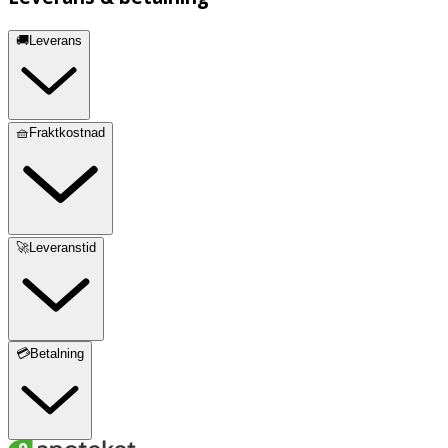
🚚Leverans
🧺Fraktkostnad
🚀Leveranstid
💳Betalning