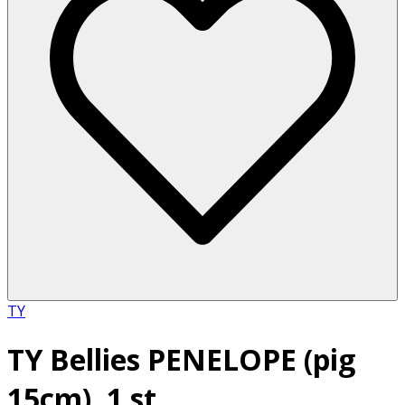
TY
TY Bellies PENELOPE (pig
15cm), 1 st