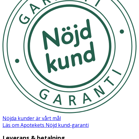
Förvaras torrt.
Material
Supermjukt VelveTy-tyg
Nöjda kunder är vårt mål
Läs om Apotekets Nöjd kund-garanti
Leverans & betalning