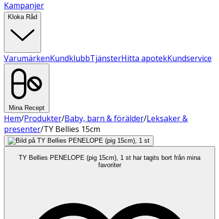
Kampanjer
Kloka Råd
Varumärken
Kundklubb
Tjänster
Hitta apotek
Kundservice
Mina Recept
Hem
/
Produkter
/
Baby, barn & förälder
/
Leksaker &
presenter
/
TY Bellies 15cm
TY Bellies PENELOPE (pig 15cm), 1 st har tagits bort från mina
favoriter