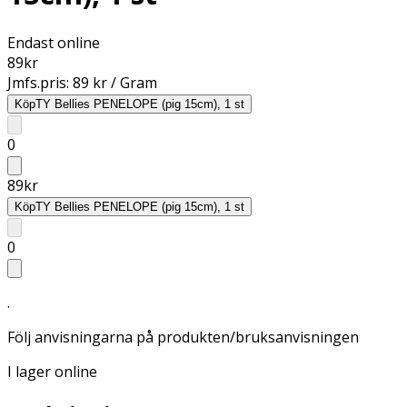
Endast online
89
kr
Jmfs.pris:
89 kr / Gram
Köp
TY Bellies PENELOPE (pig 15cm), 1 st
0
89
kr
Köp
TY Bellies PENELOPE (pig 15cm), 1 st
0
.
Följ anvisningarna på produkten/bruksanvisningen
I lager online