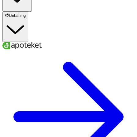
💳Betalning