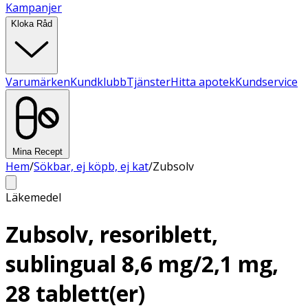
Kampanjer
Kloka Råd
Varumärken
Kundklubb
Tjänster
Hitta apotek
Kundservice
Mina Recept
Hem
/
Sökbar, ej köpb, ej kat
/
Zubsolv
Läkemedel
Zubsolv, resoriblett,
sublingual 8,6 mg/2,1 mg,
28 tablett(er)