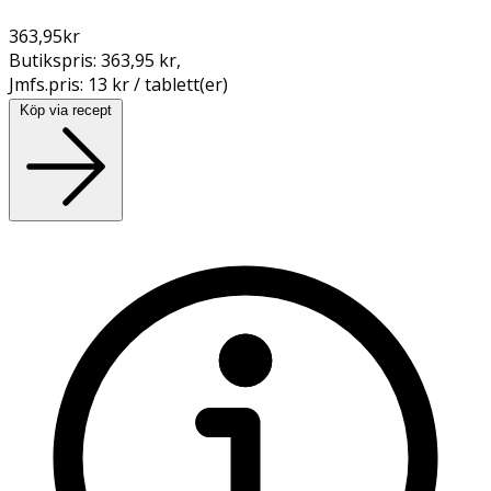
363,95
kr
Butikspris:
363,95 kr
,
Jmfs.pris:
13 kr / tablett(er)
Köp via recept