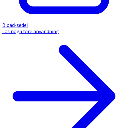
Bipacksedel
Läs noga före användning