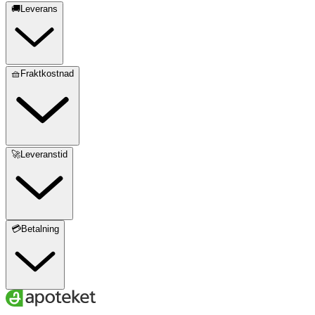
🚚Leverans
🧺Fraktkostnad
🚀Leveranstid
💳Betalning