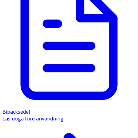
Bipacksedel
Läs noga före användning