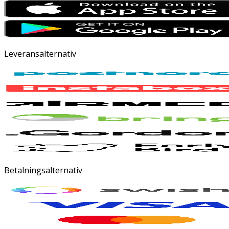
Leveransalternativ
Betalningsalternativ