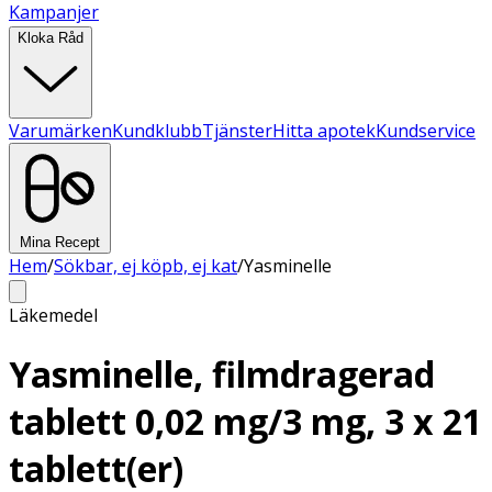
Kampanjer
Kloka Råd
Varumärken
Kundklubb
Tjänster
Hitta apotek
Kundservice
Mina Recept
Hem
/
Sökbar, ej köpb, ej kat
/
Yasminelle
Läkemedel
Yasminelle, filmdragerad
tablett 0,02 mg/3 mg, 3 x 21
tablett(er)