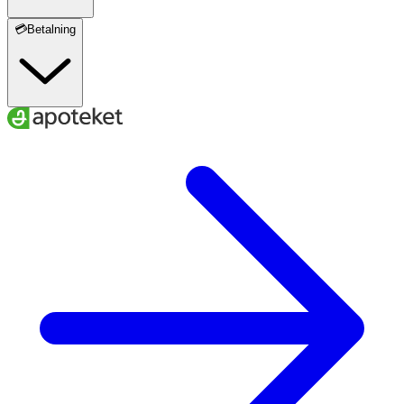
💳Betalning