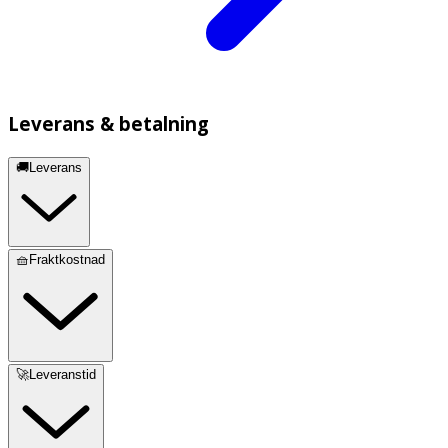
Leverans & betalning
🚚Leverans
🧺Fraktkostnad
🚀Leveranstid