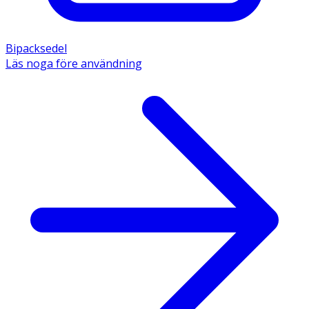
Bipacksedel
Läs noga före användning