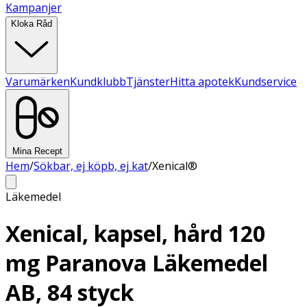
Kampanjer
Kloka Råd
Varumärken
Kundklubb
Tjänster
Hitta apotek
Kundservice
Mina Recept
Hem
/
Sökbar, ej köpb, ej kat
/
Xenical®
Läkemedel
Xenical, kapsel, hård 120
mg Paranova Läkemedel
AB, 84 styck