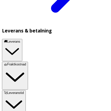
Leverans & betalning
🚚Leverans
🧺Fraktkostnad
🚀Leveranstid