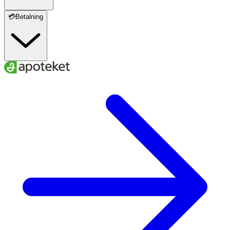
💳Betalning