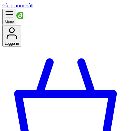
Gå till innehåll
Meny
Logga in