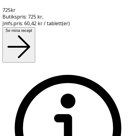
725
kr
Butikspris:
725 kr
,
Jmfs.pris:
60,42 kr / tablett(er)
Se mina recept