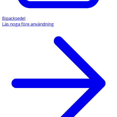
Bipacksedel
Läs noga före användning