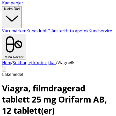
Kampanjer
Kloka Råd
Varumärken
Kundklubb
Tjänster
Hitta apotek
Kundservice
Mina Recept
Hem
/
Sökbar, ej köpb, ej kat
/
Viagra®
Läkemedel
Viagra, filmdragerad
tablett 25 mg Orifarm AB,
12 tablett(er)