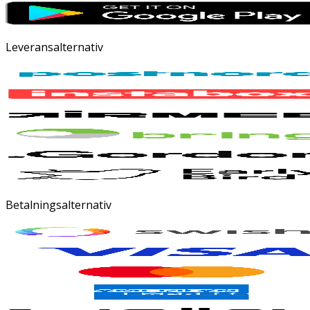
Leveransalternativ
Betalningsalternativ