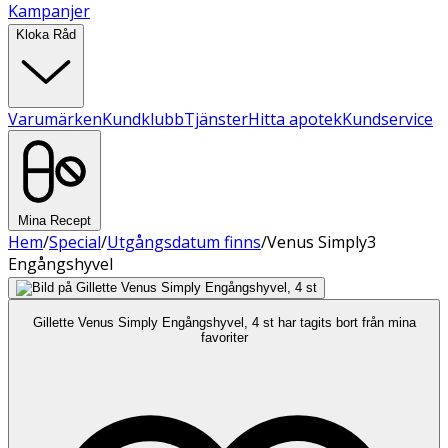
Kampanjer
Kloka Råd
Varumärken
Kundklubb
Tjänster
Hitta apotek
Kundservice
Mina Recept
Hem
/
Special
/
Utgångsdatum finns
/
Venus Simply3
Engångshyvel
Gillette Venus Simply Engångshyvel, 4 st har tagits bort från mina
favoriter