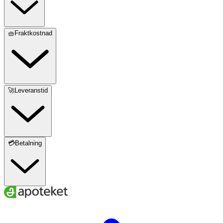
🧺Fraktkostnad
🚀Leveranstid
💳Betalning