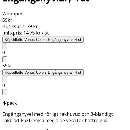
Webbpris
59
kr
Butikspris:
79 kr
,
Jmfs.pris:
14,75 kr / st
Köp
Gillette Venus Colors Engångshyvlar, 4 st
0
59
kr
Köp
Gillette Venus Colors Engångshyvlar, 4 st
0
4-pack
Engångshyvel med rörligt rakhuvud och 3-blandigt
rakblad. Fuktremsa med aloe vera för bättre glid