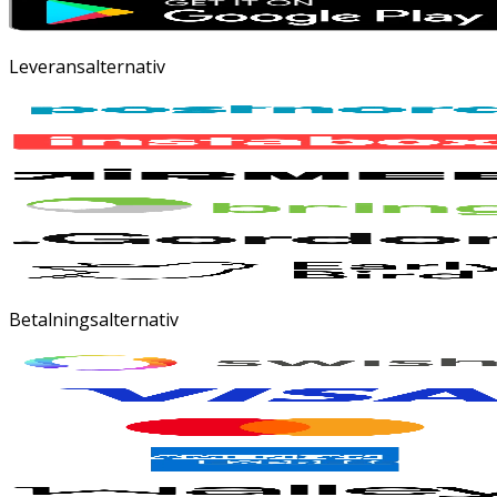
Leveransalternativ
Betalningsalternativ