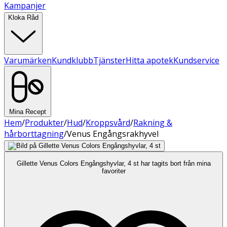
Kampanjer
Kloka Råd
Varumärken
Kundklubb
Tjänster
Hitta apotek
Kundservice
Mina Recept
Hem
/
Produkter
/
Hud
/
Kroppsvård
/
Rakning &
hårborttagning
/
Venus Engångsrakhyvel
Gillette Venus Colors Engångshyvlar, 4 st har tagits bort från mina
favoriter