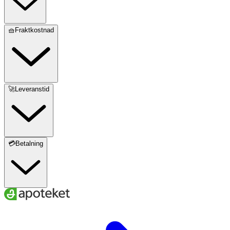
🧺Fraktkostnad
🚀Leveranstid
💳Betalning