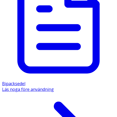
Bipacksedel
Läs noga före användning