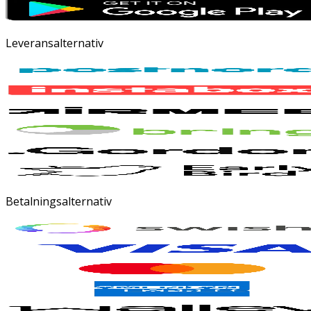
Leveransalternativ
Betalningsalternativ