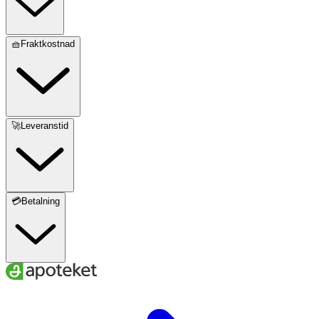
🧺Fraktkostnad
🚀Leveranstid
💳Betalning