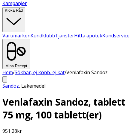
Kampanjer
Kloka Råd
Varumärken
Kundklubb
Tjänster
Hitta apotek
Kundservice
Mina Recept
Hem
/
Sökbar, ej köpb, ej kat
/
Venlafaxin Sandoz
Sandoz
,
Läkemedel
Venlafaxin Sandoz, tablett
75 mg, 100 tablett(er)
951,28
kr