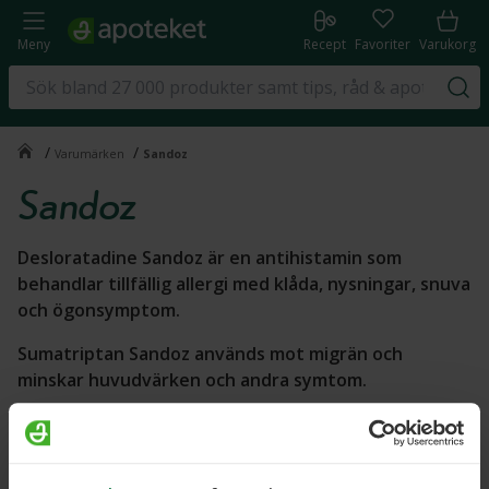
Meny
Recept
Favoriter
Varukorg
/
/
Varumärken
Sandoz
Sandoz
Desloratadine Sandoz är en antihistamin som
behandlar tillfällig allergi med klåda, nysningar, snuva
och ögonsymptom.
Sumatriptan Sandoz används mot migrän och
minskar huvudvärken och andra symtom.
Köp Sumatriptan Sandoz, Desloratadine Sandoz och
Vagidonna
på Apoteket!