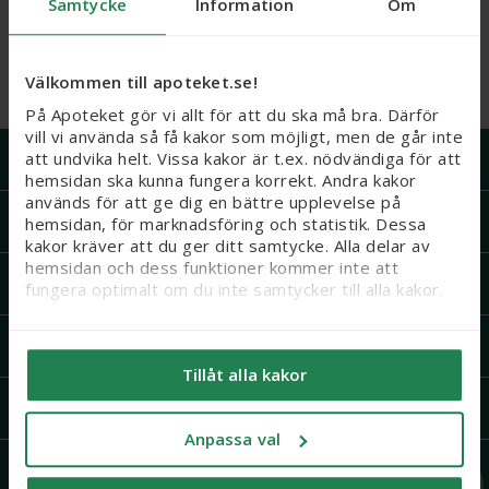
Samtycke
Information
Om
Relevans
Välkommen till apoteket.se!
Visar:
0
produkter
På Apoteket gör vi allt för att du ska må bra. Därför
vill vi använda så få kakor som möjligt, men de går inte
Handla på Apoteket
att undvika helt. Vissa kakor är t.ex. nödvändiga för att
hemsidan ska kunna fungera korrekt. Andra kakor
används för att ge dig en bättre upplevelse på
Support
hemsidan, för marknadsföring och statistik. Dessa
kakor kräver att du ger ditt samtycke. Alla delar av
hemsidan och dess funktioner kommer inte att
Recept och läkemedel
fungera optimalt om du inte samtycker till alla kakor.
Vi vill flagga för att känsliga personuppgifter kan
Om Apoteket
komma att behandlas genom kakor, eftersom vi bl. a.
Tillåt alla kakor
säljer integritetskänsliga produkter som receptfria
läkemedel och produkter relaterade till hälsostatus
Mer från Apoteket
och sex. När du samtycker till kakor samtycker du
Anpassa val
också till att känsliga personuppgifter kan behandlas
för samma ändamål.
Följ oss