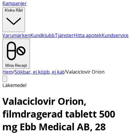
Kampanjer
Kloka Råd
Varumärken
Kundklubb
Tjänster
Hitta apotek
Kundservice
Mina Recept
Hem
/
Sökbar, ej köpb, ej kat
/
Valaciclovir Orion
Läkemedel
Valaciclovir Orion,
filmdragerad tablett 500
mg Ebb Medical AB, 28