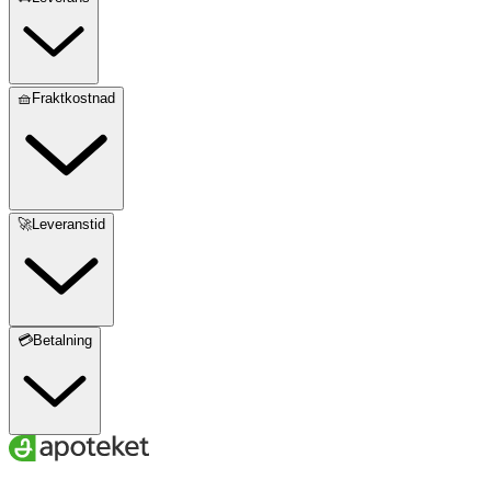
🧺Fraktkostnad
🚀Leveranstid
💳Betalning