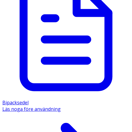
Bipacksedel
Läs noga före användning