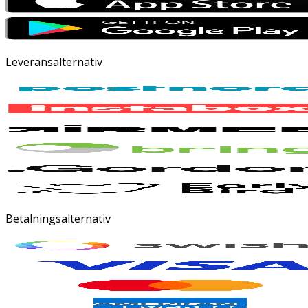
Leveransalternativ
Betalningsalternativ