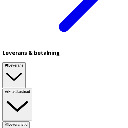
Leverans & betalning
🚚Leverans
🧺Fraktkostnad
🚀Leveranstid