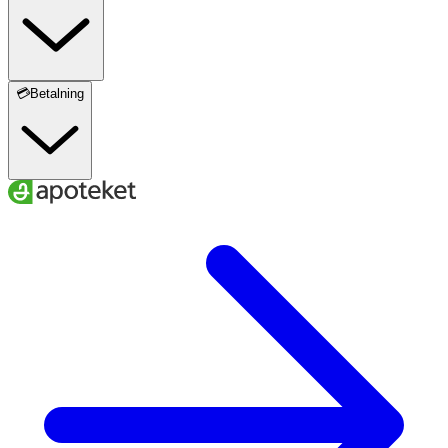
💳Betalning