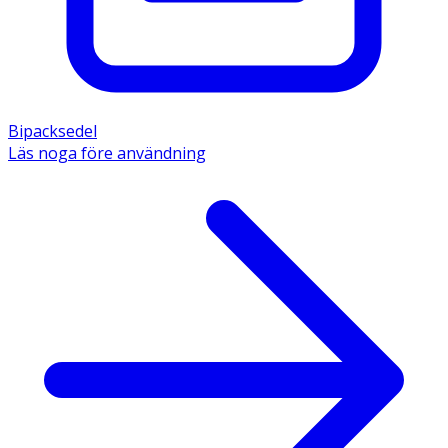
Bipacksedel
Läs noga före användning