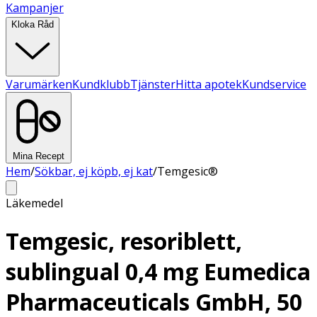
Kampanjer
Kloka Råd
Varumärken
Kundklubb
Tjänster
Hitta apotek
Kundservice
Mina Recept
Hem
/
Sökbar, ej köpb, ej kat
/
Temgesic®
Läkemedel
Temgesic, resoriblett,
sublingual 0,4 mg Eumedica
Pharmaceuticals GmbH, 50