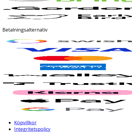
Betalningsalternativ
Köpvillkor
Integritetspolicy