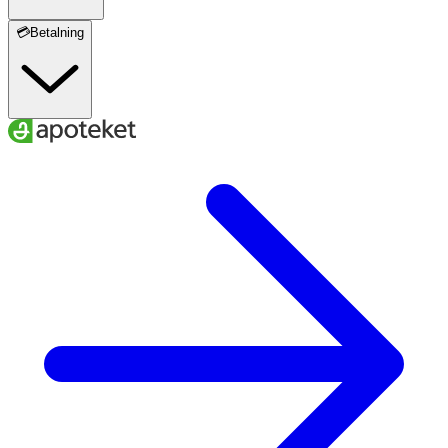
💳Betalning