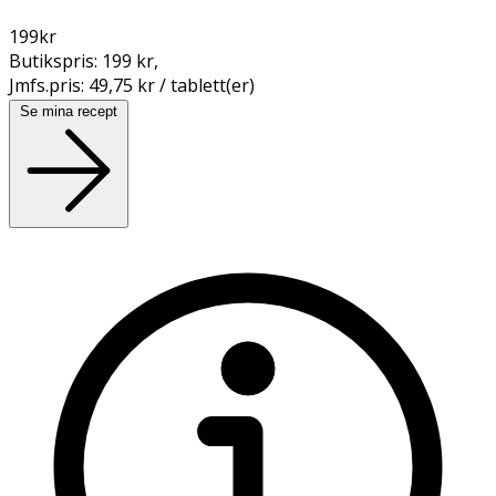
199
kr
Butikspris:
199 kr
,
Jmfs.pris:
49,75 kr / tablett(er)
Se mina recept