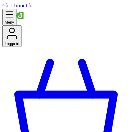
Gå till innehåll
Meny
Logga in