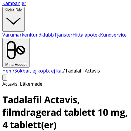
Kampanjer
Kloka Råd
Varumärken
Kundklubb
Tjänster
Hitta apotek
Kundservice
Mina Recept
Hem
/
Sökbar, ej köpb, ej kat
/
Tadalafil Actavis
Actavis
,
Läkemedel
Tadalafil Actavis,
filmdragerad tablett 10 mg,
4 tablett(er)