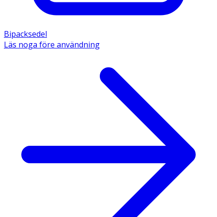
Bipacksedel
Läs noga före användning