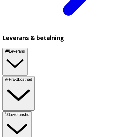
Leverans & betalning
🚚Leverans
🧺Fraktkostnad
🚀Leveranstid