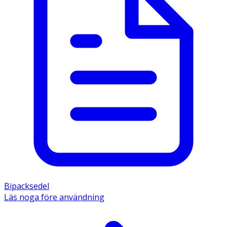
Bipacksedel
Läs noga före användning