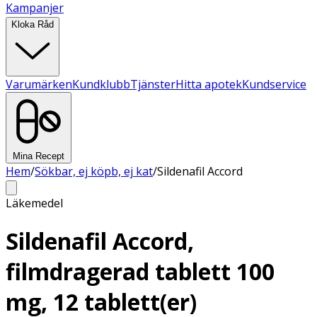
Kampanjer
Kloka Råd
Varumärken
Kundklubb
Tjänster
Hitta apotek
Kundservice
Mina Recept
Hem
/
Sökbar, ej köpb, ej kat
/
Sildenafil Accord
Läkemedel
Sildenafil Accord,
filmdragerad tablett 100
mg, 12 tablett(er)