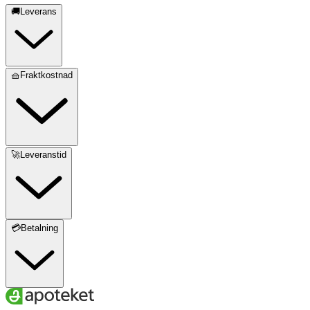
🚚Leverans
🧺Fraktkostnad
🚀Leveranstid
💳Betalning