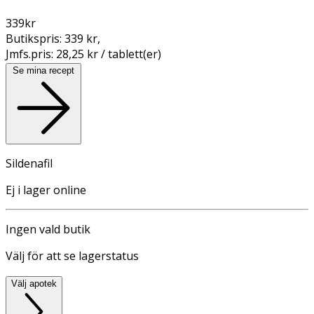
339
kr
Butikspris:
339 kr
,
Jmfs.pris:
28,25 kr / tablett(er)
Se mina recept
Sildenafil
Ej i lager online
Ingen vald butik
Välj för att se lagerstatus
Välj apotek