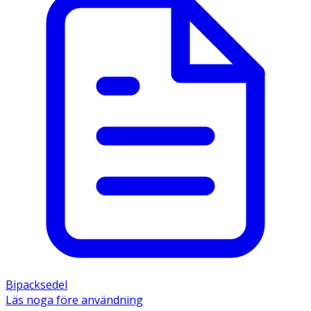
Bipacksedel
Läs noga före användning