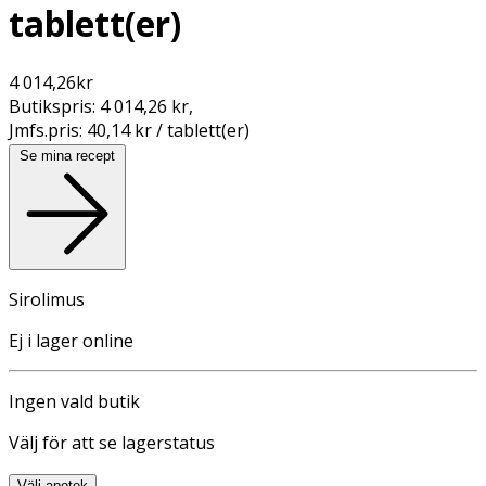
tablett(er)
4 014,26
kr
Butikspris:
4 014,26 kr
,
Jmfs.pris:
40,14 kr / tablett(er)
Se mina recept
Sirolimus
Ej i lager online
Ingen vald butik
Välj för att se lagerstatus
Välj apotek