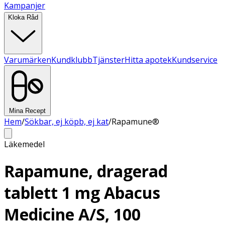
Kampanjer
Kloka Råd
Varumärken
Kundklubb
Tjänster
Hitta apotek
Kundservice
Mina Recept
Hem
/
Sökbar, ej köpb, ej kat
/
Rapamune®
Läkemedel
Rapamune, dragerad
tablett 1 mg Abacus
Medicine A/S, 100