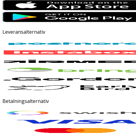
Leveransalternativ
Betalningsalternativ