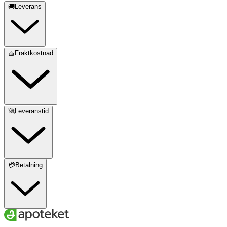
🚚Leverans
🧺Fraktkostnad
🚀Leveranstid
💳Betalning