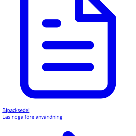
Bipacksedel
Läs noga före användning