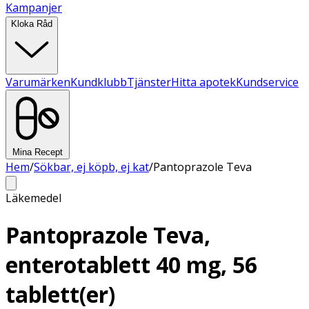
Kampanjer
Kloka Råd
Varumärken
Kundklubb
Tjänster
Hitta apotek
Kundservice
Mina Recept
Hem
/
Sökbar, ej köpb, ej kat
/
Pantoprazole Teva
Läkemedel
Pantoprazole Teva,
enterotablett 40 mg, 56
tablett(er)