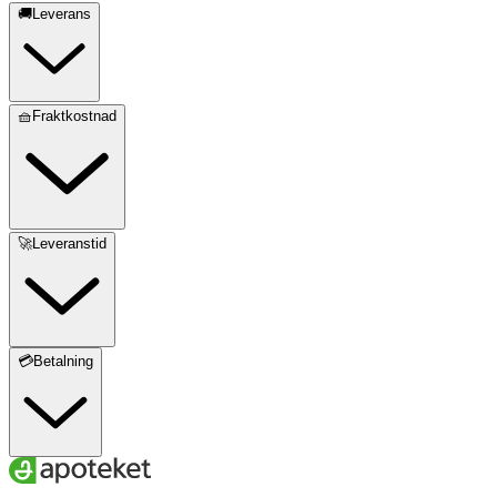
🚚Leverans
🧺Fraktkostnad
🚀Leveranstid
💳Betalning