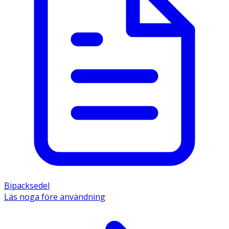
Bipacksedel
Läs noga före användning