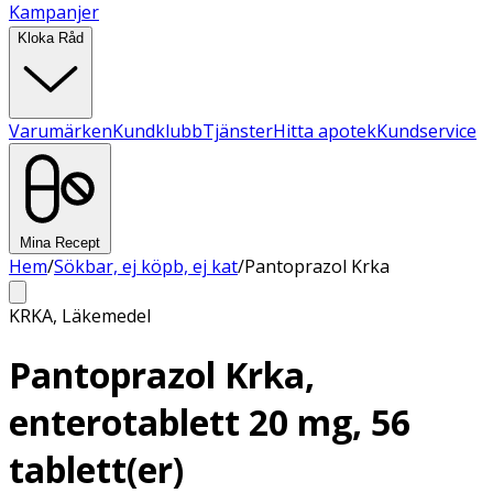
Kampanjer
Kloka Råd
Varumärken
Kundklubb
Tjänster
Hitta apotek
Kundservice
Mina Recept
Hem
/
Sökbar, ej köpb, ej kat
/
Pantoprazol Krka
KRKA
,
Läkemedel
Pantoprazol Krka,
enterotablett 20 mg, 56
tablett(er)