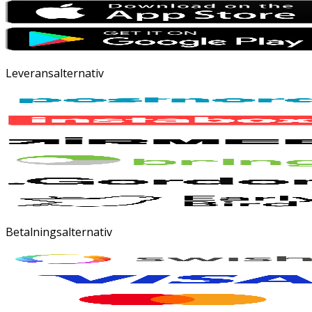
Leveransalternativ
Betalningsalternativ