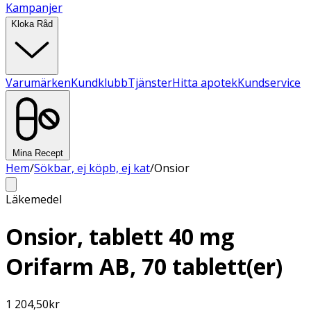
Kampanjer
Kloka Råd
Varumärken
Kundklubb
Tjänster
Hitta apotek
Kundservice
Mina Recept
Hem
/
Sökbar, ej köpb, ej kat
/
Onsior
Läkemedel
Onsior, tablett 40 mg
Orifarm AB, 70 tablett(er)
1 204,50
kr