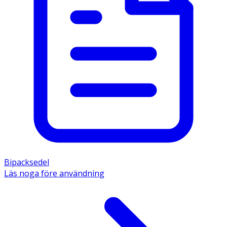
Bipacksedel
Läs noga före användning