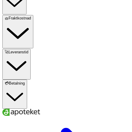
🧺Fraktkostnad
🚀Leveranstid
💳Betalning