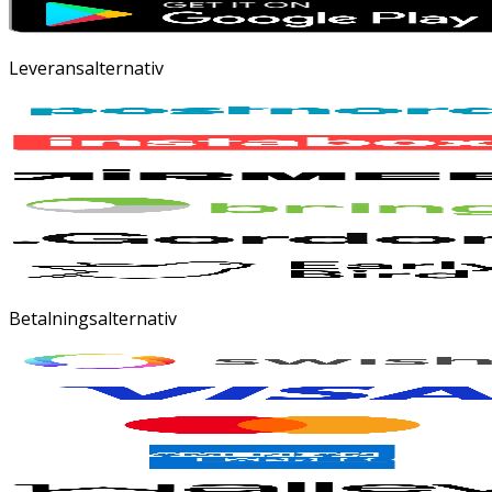
Leveransalternativ
Betalningsalternativ