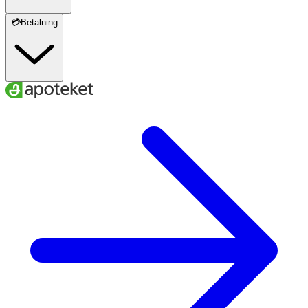
💳Betalning