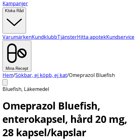
Kampanjer
Kloka Råd
Varumärken
Kundklubb
Tjänster
Hitta apotek
Kundservice
Mina Recept
Hem
/
Sökbar, ej köpb, ej kat
/
Omeprazol Bluefish
Bluefish
,
Läkemedel
Omeprazol Bluefish,
enterokapsel, hård 20 mg,
28 kapsel/kapslar