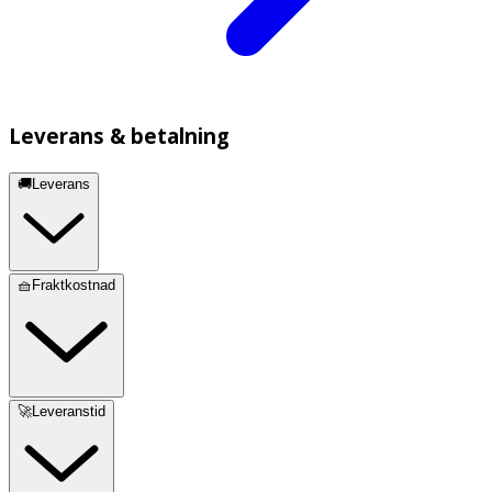
Leverans & betalning
🚚Leverans
🧺Fraktkostnad
🚀Leveranstid