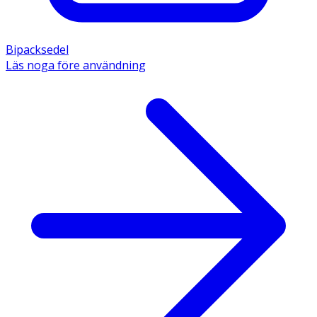
Bipacksedel
Läs noga före användning