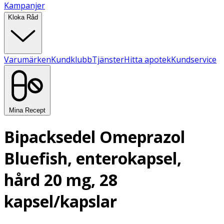
Kampanjer
Kloka Råd
Varumärken
Kundklubb
Tjänster
Hitta apotek
Kundservice
Mina Recept
Bipacksedel Omeprazol
Bluefish, enterokapsel,
hård 20 mg, 28
kapsel/kapslar