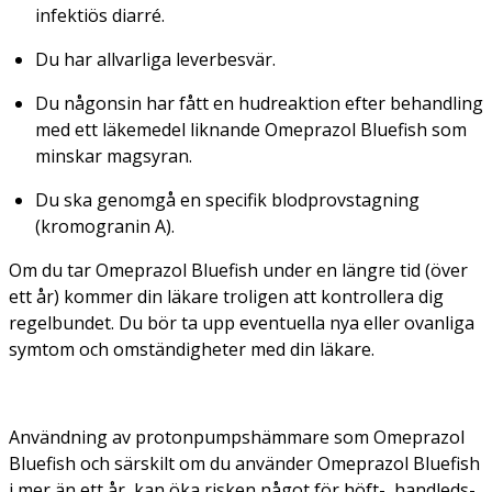
infektiös diarré.
Du har allvarliga leverbesvär.
Du någonsin har fått en hudreaktion efter behandling
med ett läkemedel liknande Omeprazol Bluefish som
minskar magsyran.
Du ska genomgå en specifik blodprovstagning
(kromogranin A).
Om du tar Omeprazol Bluefish under en längre tid (över
ett år) kommer din läkare troligen att kontrollera dig
regelbundet. Du bör ta upp eventuella nya eller ovanliga
symtom och omständigheter med din läkare.
Användning av protonpumpshämmare som Omeprazol
Bluefish och särskilt om du använder Omeprazol Bluefish
i mer än ett år, kan öka risken något för höft-, handleds-