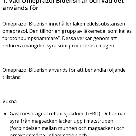
1. Vad Omeprazol Bluefish är och vad det
används för
Omeprazol Bluefish innehåller läkemedelssubstansen
omeprazol. Den tillhör en grupp av läkemedel som kallas
”protonpumpshämmare”. Dessa verkar genom att
reducera mängden syra som produceras i magen.
Omeprazol Bluefish används för att behandla följande
tillstånd:
Vuxna:
Gastroesofageal reflux-sjukdom (GERD). Det är när
syra från magsäcken läcker upp i matstrupen
(förbindelsen mellan munnen och magsäcken) och
orsakar smärta, inflammation och