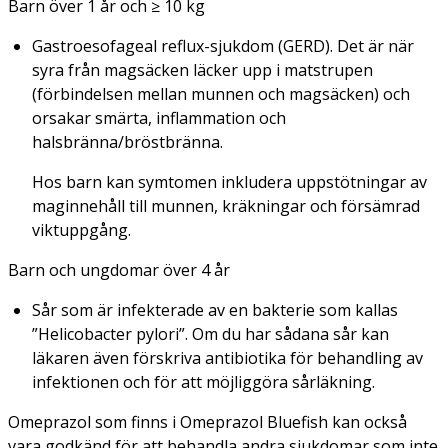
Barn över 1 år och ≥ 10 kg
Gastroesofageal reflux-sjukdom (GERD). Det är när
syra från magsäcken läcker upp i matstrupen
(förbindelsen mellan munnen och magsäcken) och
orsakar smärta, inflammation och
halsbränna/bröstbränna.
Hos barn kan symtomen inkludera uppstötningar av
maginnehåll till munnen, kräkningar och försämrad
viktuppgång.
Barn och ungdomar över 4 år
Sår som är infekterade av en bakterie som kallas
”
Helicobacter pylori
”. Om du har sådana sår kan
läkaren även förskriva antibiotika för behandling av
infektionen och för att möjliggöra sårläkning.
Omeprazol som finns i Omeprazol Bluefish kan också
vara godkänd för att behandla andra sjukdomar som inte