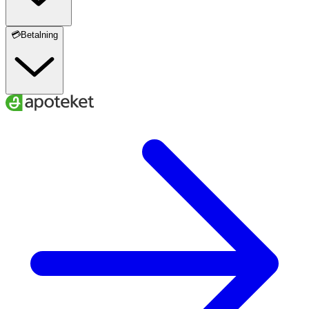
💳Betalning