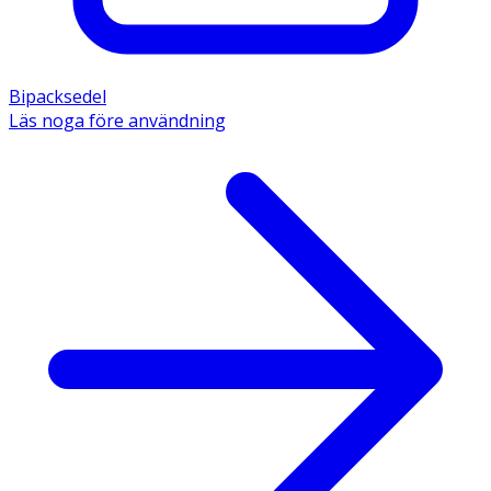
Bipacksedel
Läs noga före användning