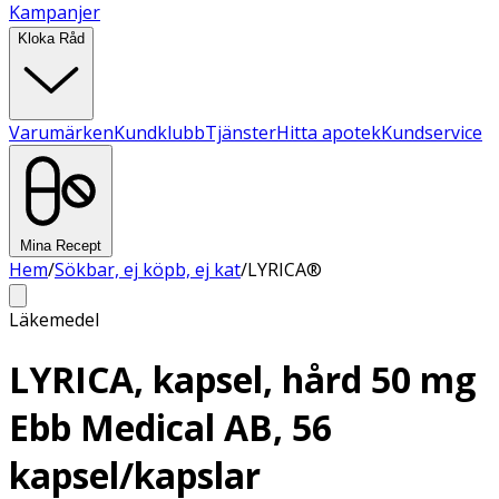
Kampanjer
Kloka Råd
Varumärken
Kundklubb
Tjänster
Hitta apotek
Kundservice
Mina Recept
Hem
/
Sökbar, ej köpb, ej kat
/
LYRICA®
Läkemedel
LYRICA, kapsel, hård 50 mg
Ebb Medical AB, 56
kapsel/kapslar