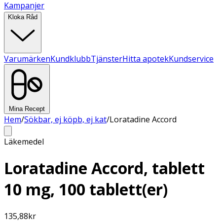
Kampanjer
Kloka Råd
Varumärken
Kundklubb
Tjänster
Hitta apotek
Kundservice
Mina Recept
Hem
/
Sökbar, ej köpb, ej kat
/
Loratadine Accord
Läkemedel
Loratadine Accord, tablett
10 mg, 100 tablett(er)
135,88
kr