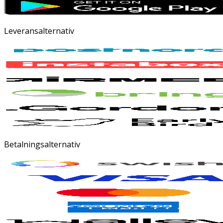
Leveransalternativ
Betalningsalternativ