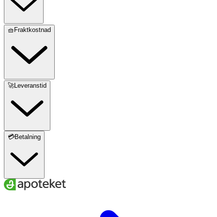
🧺Fraktkostnad
🚀Leveranstid
💳Betalning