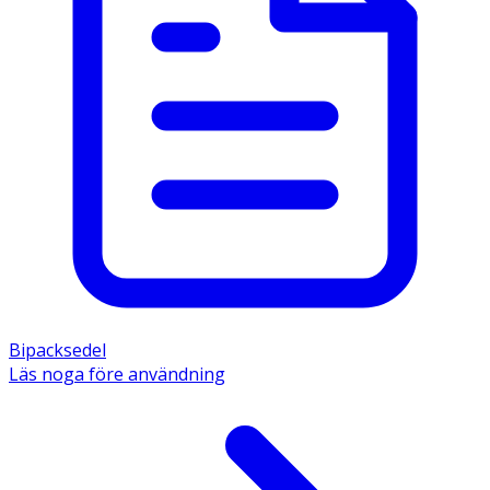
Bipacksedel
Läs noga före användning