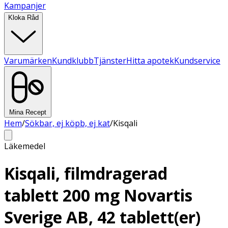
Kampanjer
Kloka Råd
Varumärken
Kundklubb
Tjänster
Hitta apotek
Kundservice
Mina Recept
Hem
/
Sökbar, ej köpb, ej kat
/
Kisqali
Läkemedel
Kisqali, filmdragerad
tablett 200 mg Novartis
Sverige AB, 42 tablett(er)