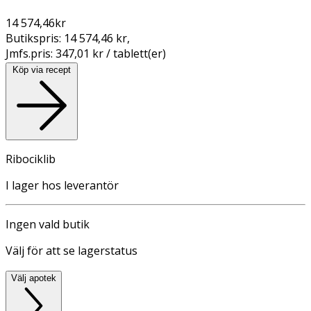
14 574,46
kr
Butikspris:
14 574,46 kr
,
Jmfs.pris:
347,01 kr / tablett(er)
Köp via recept
Ribociklib
I lager hos leverantör
Ingen vald butik
Välj för att se lagerstatus
Välj apotek