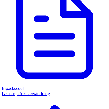
Bipacksedel
Läs noga före användning