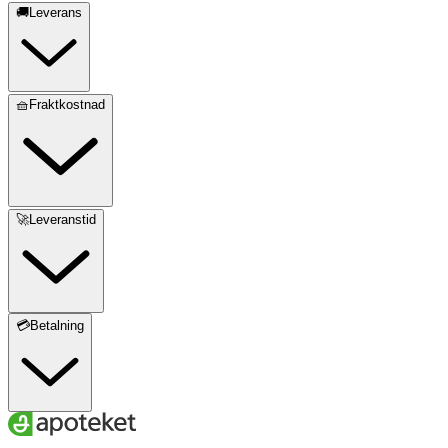
🚚Leverans
🧺Fraktkostnad
🚀Leveranstid
💳Betalning