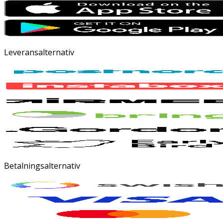
Leveransalternativ
Betalningsalternativ