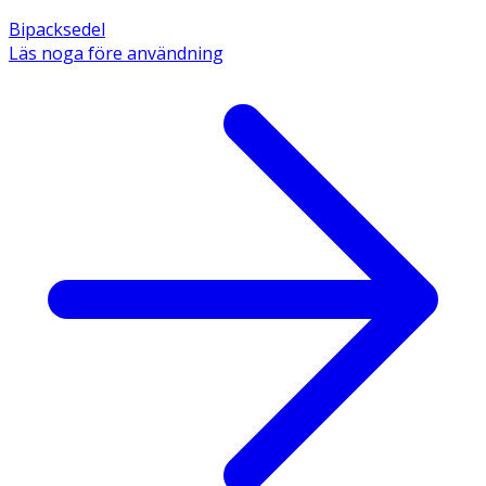
Bipacksedel
Läs noga före användning