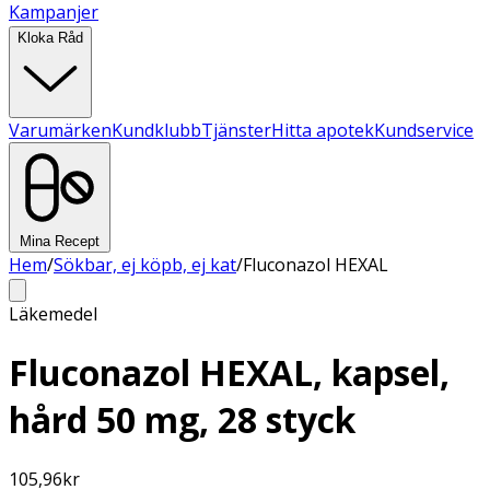
Kampanjer
Kloka Råd
Varumärken
Kundklubb
Tjänster
Hitta apotek
Kundservice
Mina Recept
Hem
/
Sökbar, ej köpb, ej kat
/
Fluconazol HEXAL
Läkemedel
Fluconazol HEXAL, kapsel,
hård 50 mg, 28 styck
105,96
kr