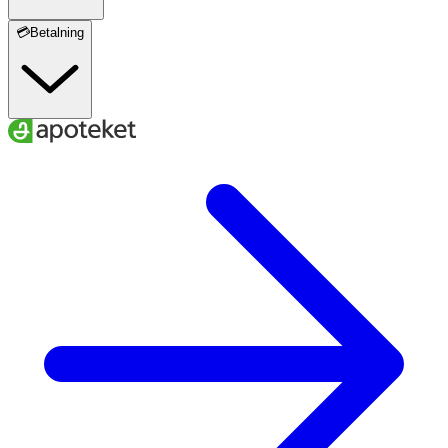
💳Betalning