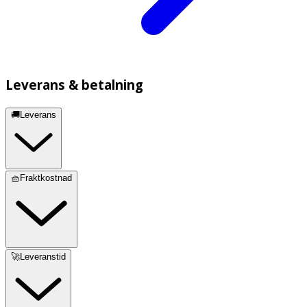
Leverans & betalning
🚚Leverans
🧺Fraktkostnad
🚀Leveranstid