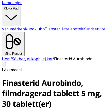
Kampanjer
Kloka Råd
Varumärken
Kundklubb
Tjänster
Hitta apotek
Kundservice
Mina Recept
Hem
/
Sökbar, ej köpb, ej kat
/
Finasterid Aurobindo
Läkemedel
Finasterid Aurobindo,
filmdragerad tablett 5 mg,
30 tablett(er)