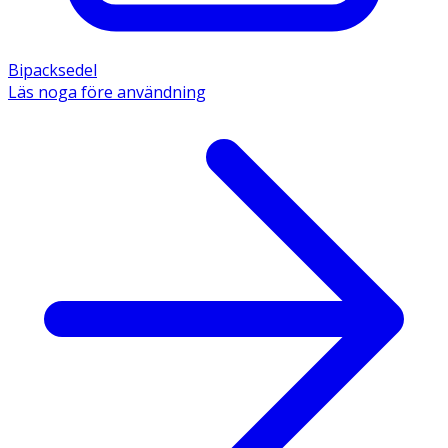
Bipacksedel
Läs noga före användning