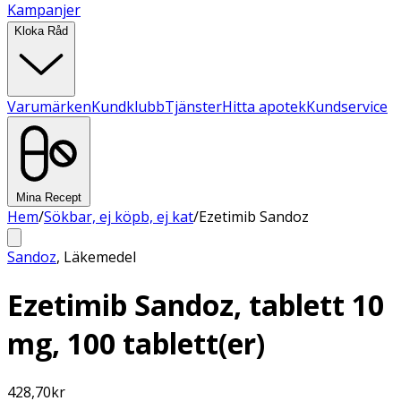
Kampanjer
Kloka Råd
Varumärken
Kundklubb
Tjänster
Hitta apotek
Kundservice
Mina Recept
Hem
/
Sökbar, ej köpb, ej kat
/
Ezetimib Sandoz
Sandoz
,
Läkemedel
Ezetimib Sandoz, tablett 10
mg, 100 tablett(er)
428,70
kr