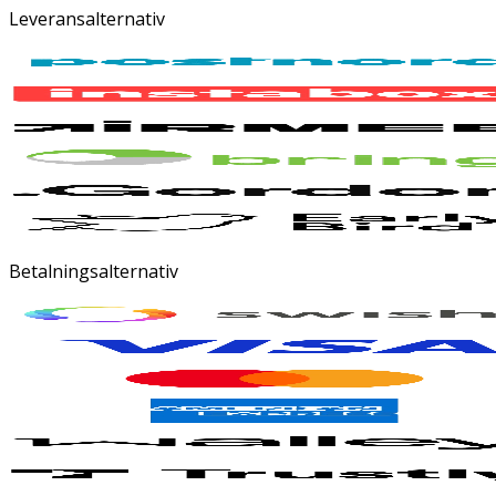
Leveransalternativ
Betalningsalternativ