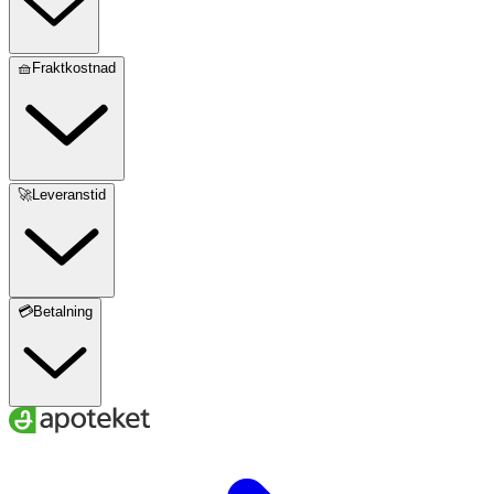
🧺Fraktkostnad
🚀Leveranstid
💳Betalning