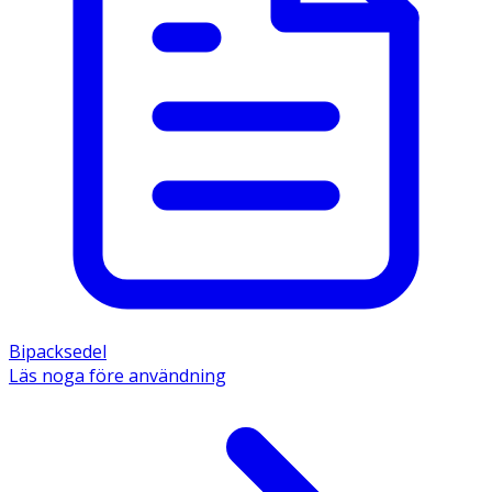
Bipacksedel
Läs noga före användning