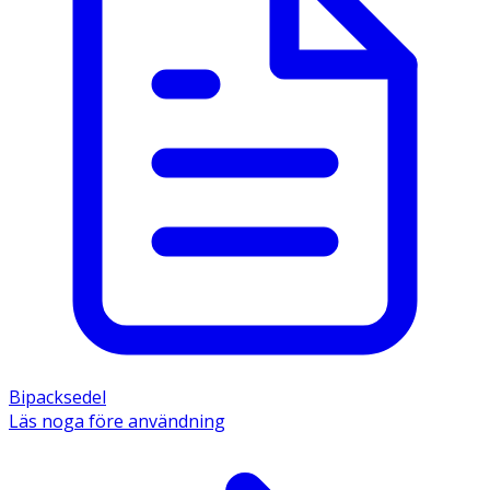
Bipacksedel
Läs noga före användning