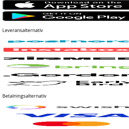
Leveransalternativ
Betalningsalternativ