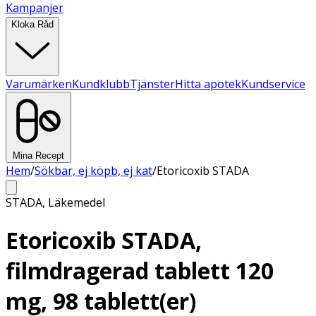
Kampanjer
Kloka Råd
Varumärken
Kundklubb
Tjänster
Hitta apotek
Kundservice
Mina Recept
Hem
/
Sökbar, ej köpb, ej kat
/
Etoricoxib STADA
STADA
,
Läkemedel
Etoricoxib STADA,
filmdragerad tablett 120
mg, 98 tablett(er)