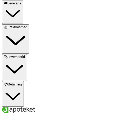
🚚Leverans
🧺Fraktkostnad
🚀Leveranstid
💳Betalning