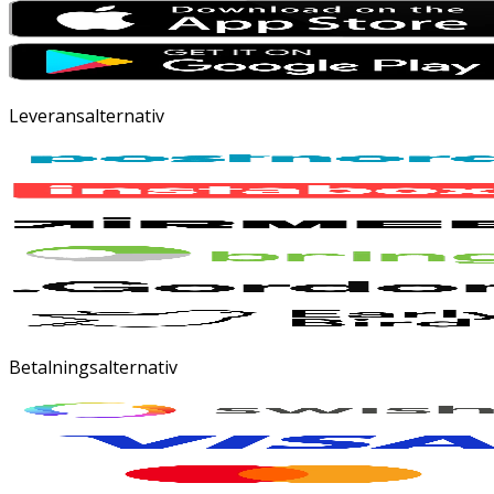
Leveransalternativ
Betalningsalternativ