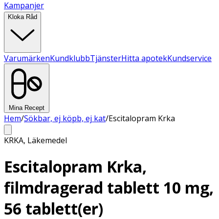
Kampanjer
Kloka Råd
Varumärken
Kundklubb
Tjänster
Hitta apotek
Kundservice
Mina Recept
Hem
/
Sökbar, ej köpb, ej kat
/
Escitalopram Krka
KRKA
,
Läkemedel
Escitalopram Krka,
filmdragerad tablett 10 mg,
56 tablett(er)