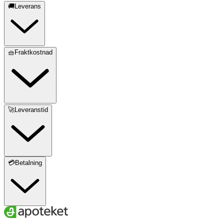
🚚Leverans
🧺Fraktkostnad
🚀Leveranstid
💳Betalning