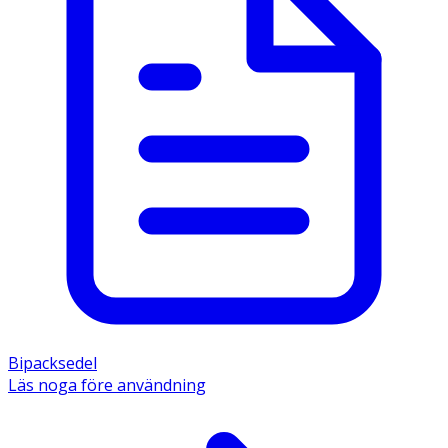
Bipacksedel
Läs noga före användning