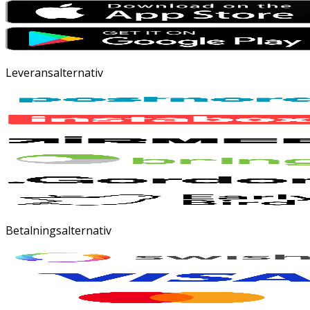
Leveransalternativ
Betalningsalternativ