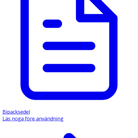
Bipacksedel
Läs noga före användning