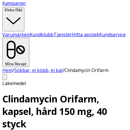
Kampanjer
Kloka Råd
Varumärken
Kundklubb
Tjänster
Hitta apotek
Kundservice
Mina Recept
Hem
/
Sökbar, ej köpb, ej kat
/
Clindamycin Orifarm
Läkemedel
Clindamycin Orifarm,
kapsel, hård 150 mg, 40
styck