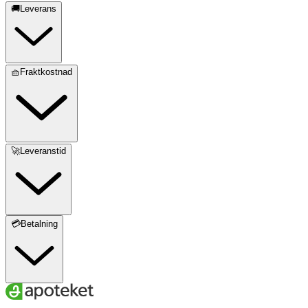
🚚Leverans
🧺Fraktkostnad
🚀Leveranstid
💳Betalning