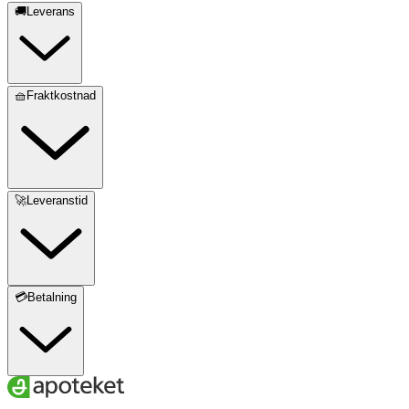
🚚Leverans
🧺Fraktkostnad
🚀Leveranstid
💳Betalning