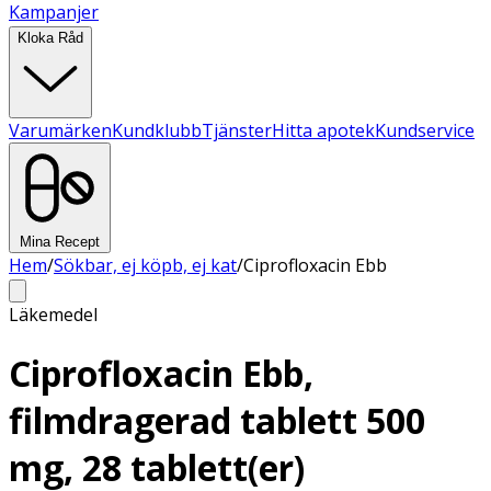
Kampanjer
Kloka Råd
Varumärken
Kundklubb
Tjänster
Hitta apotek
Kundservice
Mina Recept
Hem
/
Sökbar, ej köpb, ej kat
/
Ciprofloxacin Ebb
Läkemedel
Ciprofloxacin Ebb,
filmdragerad tablett 500
mg, 28 tablett(er)