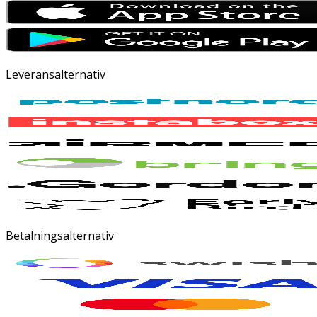
Leveransalternativ
Betalningsalternativ