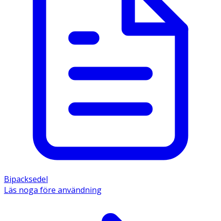
Bipacksedel
Läs noga före användning