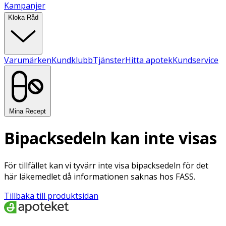
Kampanjer
Kloka Råd
Varumärken
Kundklubb
Tjänster
Hitta apotek
Kundservice
Mina Recept
Bipacksedeln kan inte visas
För tillfället kan vi tyvärr inte visa bipacksedeln för det
här läkemedlet då informationen saknas hos FASS.
Tillbaka till produktsidan