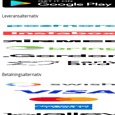
Leveransalternativ
Betalningsalternativ