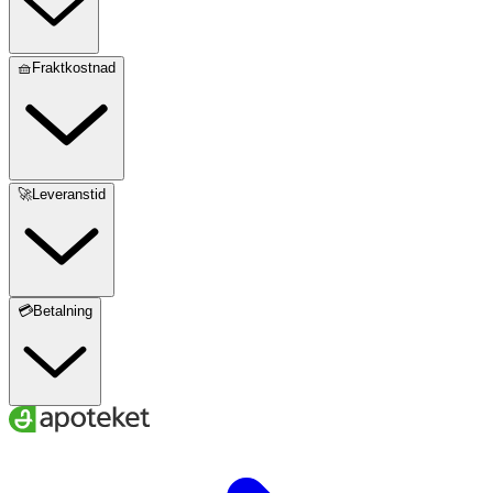
🧺Fraktkostnad
🚀Leveranstid
💳Betalning