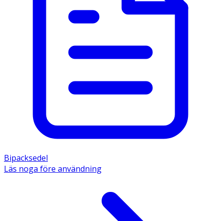
Bipacksedel
Läs noga före användning