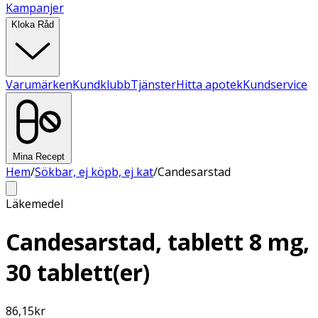
Kampanjer
Kloka Råd
Varumärken
Kundklubb
Tjänster
Hitta apotek
Kundservice
Mina Recept
Hem
/
Sökbar, ej köpb, ej kat
/
Candesarstad
Läkemedel
Candesarstad, tablett 8 mg,
30 tablett(er)
86,15
kr