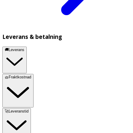
Leverans & betalning
🚚Leverans
🧺Fraktkostnad
🚀Leveranstid