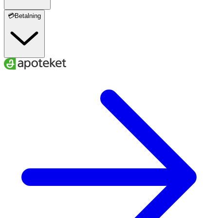
💳Betalning