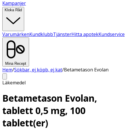
Kampanjer
Kloka Råd
Varumärken
Kundklubb
Tjänster
Hitta apotek
Kundservice
Mina Recept
Hem
/
Sökbar, ej köpb, ej kat
/
Betametason Evolan
Läkemedel
Betametason Evolan,
tablett 0,5 mg, 100
tablett(er)