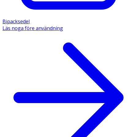
Bipacksedel
Läs noga före användning