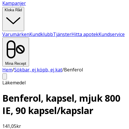
Kampanjer
Kloka Råd
Varumärken
Kundklubb
Tjänster
Hitta apotek
Kundservice
Mina Recept
Hem
/
Sökbar, ej köpb, ej kat
/
Benferol
Läkemedel
Benferol, kapsel, mjuk 800
IE, 90 kapsel/kapslar
141,05
kr