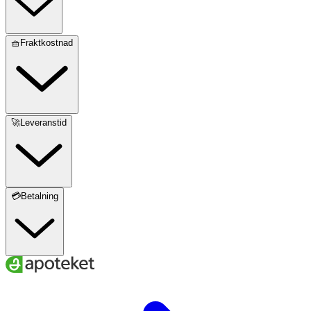
🧺Fraktkostnad
🚀Leveranstid
💳Betalning