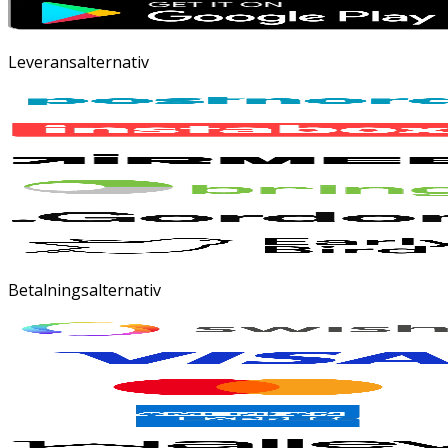
Leveransalternativ
Betalningsalternativ