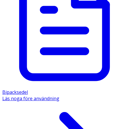
Bipacksedel
Läs noga före användning