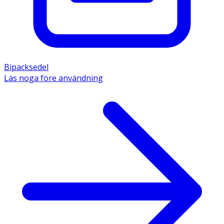
 Förvaras utom syn- och räckhåll för barn. Förvaras vid 
högst 25ºC.
 Ingredienser:  Aktiv substans: Acetylsalicylsyra. Glycin, 
Bipacksedel
majsstärkelse, cellulosapulver, pulver med citronsmak 
Läs noga före användning
(akacia, citral, citronsyra, limeolja, linalyl acetat, apelsin 
terpener, dl-alfa-tocoferol och vatten), sackarinnatrium