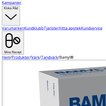
Kampanjer
Kloka Råd
Varumärken
Kundklubb
Tjänster
Hitta apotek
Kundservice
Mina Recept
Hem
/
Produkter
/
Värk
/
Tandvärk
/
Bamyl®