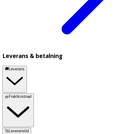
Leverans & betalning
🚚Leverans
🧺Fraktkostnad
🚀Leveranstid