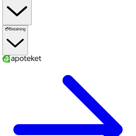
💳Betalning