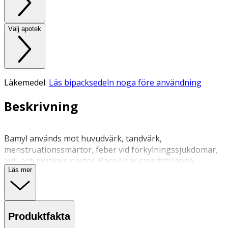
Välj apotek
Läkemedel.
Läs bipacksedeln noga före användning
Beskrivning
Bamyl används mot huvudvärk, tandvärk, 
menstruationssmärtor, feber vid förkylningssjukdomar, 
led- och muskelsmärtor. Bamyl har smärtstillande, 
Läs mer
febernedsättande och inflammationshämmande effekt. 
Acetylsalicylsyra lindrar smärta genom att motverka 
bildningen av speciella ämnen, prostaglandiner, som 
ökar smärtnervernas känslighet. Den febernedsättande 
Produktfakta
effekten beror på att acetylsalicylsyra ökar kroppens 