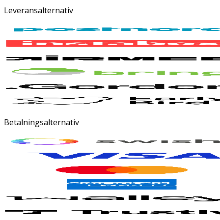
Leveransalternativ
Betalningsalternativ