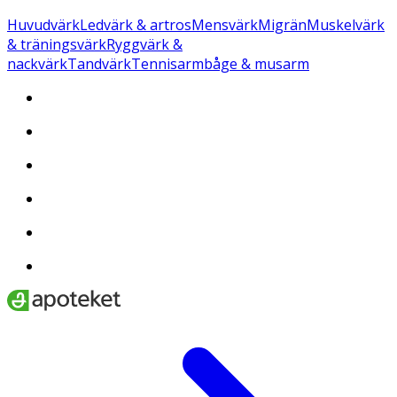
Huvudvärk
Ledvärk & artros
Mensvärk
Migrän
Muskelvärk
& träningsvärk
Ryggvärk &
nackvärk
Tandvärk
Tennisarmbåge & musarm