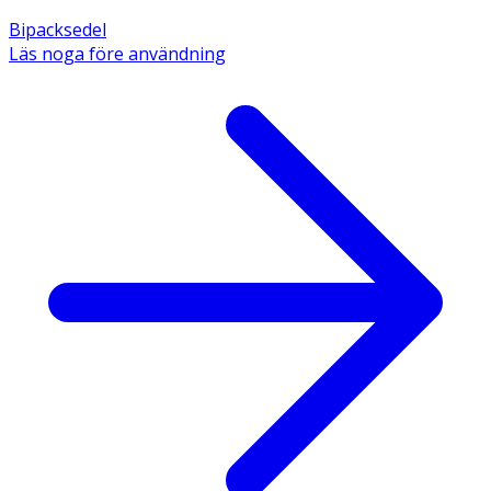
Bipacksedel
Läs noga före användning