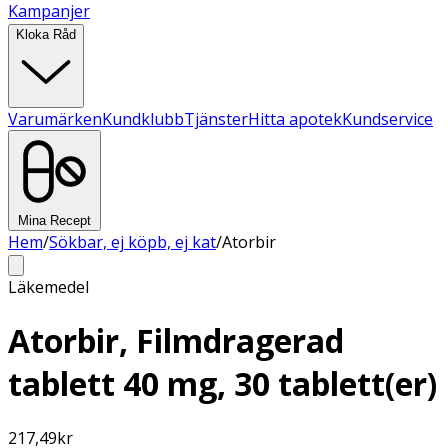
Kampanjer
Kloka Råd
Varumärken
Kundklubb
Tjänster
Hitta apotek
Kundservice
Mina Recept
Hem
/
Sökbar, ej köpb, ej kat
/
Atorbir
Läkemedel
Atorbir, Filmdragerad
tablett 40 mg, 30 tablett(er)
217,49
kr