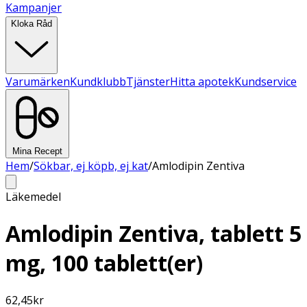
Kampanjer
Kloka Råd
Varumärken
Kundklubb
Tjänster
Hitta apotek
Kundservice
Mina Recept
Hem
/
Sökbar, ej köpb, ej kat
/
Amlodipin Zentiva
Läkemedel
Amlodipin Zentiva, tablett 5
mg, 100 tablett(er)
62,45
kr