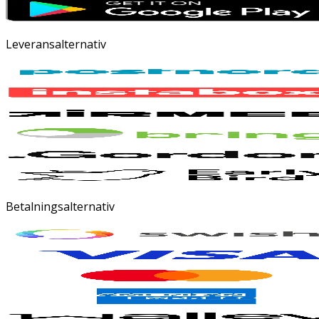
Leveransalternativ
Betalningsalternativ