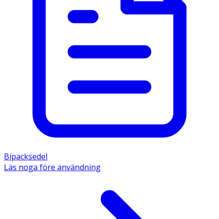
Bipacksedel
Läs noga före användning