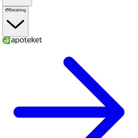
💳Betalning