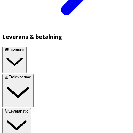
Leverans & betalning
🚚Leverans
🧺Fraktkostnad
🚀Leveranstid