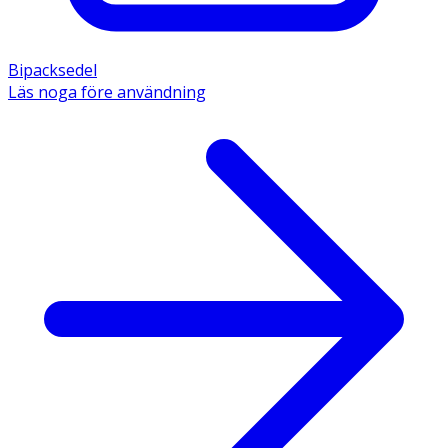
Bipacksedel
Läs noga före användning