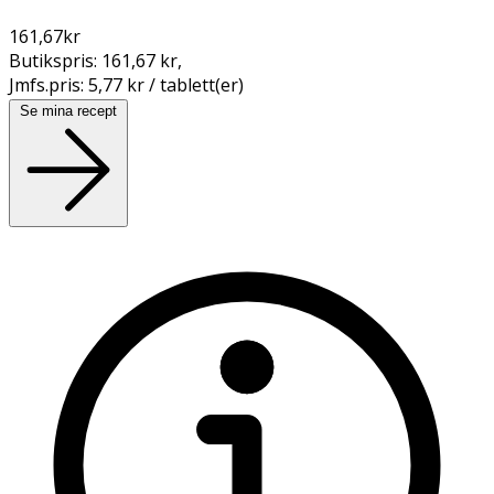
161,67
kr
Butikspris:
161,67 kr
,
Jmfs.pris:
5,77 kr / tablett(er)
Se mina recept