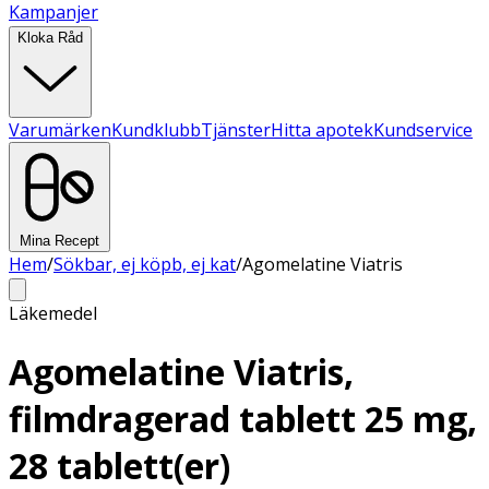
Kampanjer
Kloka Råd
Varumärken
Kundklubb
Tjänster
Hitta apotek
Kundservice
Mina Recept
Hem
/
Sökbar, ej köpb, ej kat
/
Agomelatine Viatris
Läkemedel
Agomelatine Viatris,
filmdragerad tablett 25 mg,
28 tablett(er)