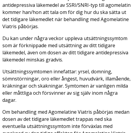
antidepressiva läkemedel av SSRI/SNRI-typ till agomelatin
kommer han/hon att tala om för dig hur du ska sätta ut
det tidigare läkemedlet när behandling med Agomelatine
Viatris påbörjas.
Du kan under några veckor uppleva utsättningssymtom
som är förknippade med utsättning av ditt tidigare
läkemedel, även om dosen av ditt tidigare antidepressiva
läkemedel minskas gradvis.
Utsättningssymtomen innefattar: yrsel, domning,
sömnstörningar, oro eller ångest, huvudvärk, illamående,
kräkningar och skakningar. Symtomen är vanligen milda
eller måttliga och försvinner av sig själv inom några
dagar.
Om behandling med Agomelatine Viatris påbörjas medan
dosen av det tidigare läkemedlet trappas ned ska
eventuella utsättningssymtom inte förväxlas med