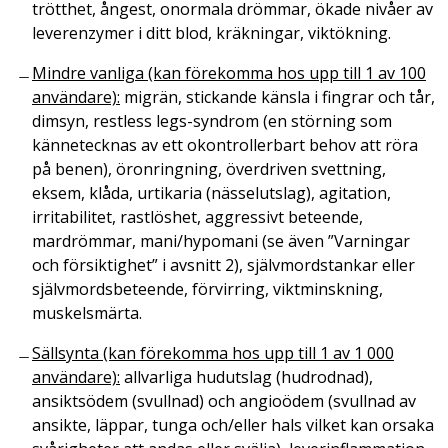
trötthet, ångest, onormala drömmar, ökade nivåer av
leverenzymer i ditt blod, kräkningar, viktökning.
Mindre vanliga (kan förekomma hos upp till 1 av 100
användare):
migrän, stickande känsla i fingrar och tår,
dimsyn, restless legs-syndrom (en störning som
kännetecknas av ett okontrollerbart behov att röra
på benen), öronringning, överdriven svettning,
eksem, klåda, urtikaria (nässelutslag), agitation,
irritabilitet, rastlöshet, aggressivt beteende,
mardrömmar, mani/hypomani (se även ”
Varningar
och försiktighet”
i avsnitt 2), självmordstankar eller
självmordsbeteende, förvirring, viktminskning,
muskelsmärta.
Sällsynta (kan förekomma hos upp till 1 av 1 000
användare):
allvarliga hudutslag (hudrodnad),
ansiktsödem (svullnad) och angioödem (svullnad av
ansikte, läppar, tunga och/eller hals vilket kan orsaka