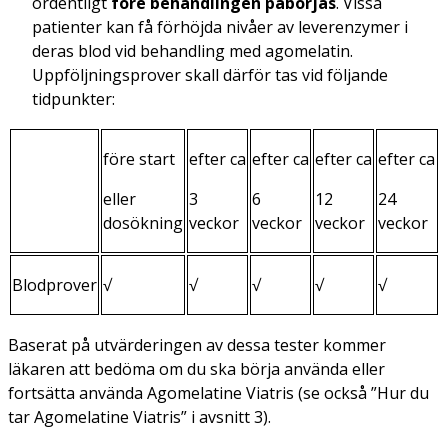
ordentligt
före behandlingen påbörjas
. Vissa
patienter kan få förhöjda nivåer av leverenzymer i
deras blod vid behandling med agomelatin.
Uppföljningsprover skall därför tas vid följande
tidpunkter:
före start
efter ca
efter ca
efter ca
efter ca
eller
3
6
12
24
dosökning
veckor
veckor
veckor
veckor
Blodprover
√
√
√
√
√
Baserat på utvärderingen av dessa tester kommer
läkaren att bedöma om du ska börja använda eller
fortsätta använda Agomelatine Viatris (se också ”Hur du
tar Agomelatine Viatris” i avsnitt 3).