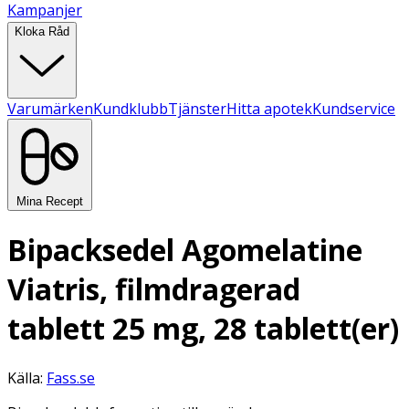
Kampanjer
Kloka Råd
Varumärken
Kundklubb
Tjänster
Hitta apotek
Kundservice
Mina Recept
Bipacksedel Agomelatine
Viatris, filmdragerad
tablett 25 mg, 28 tablett(er)
Källa:
Fass.se