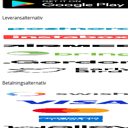
Leveransalternativ
Betalningsalternativ