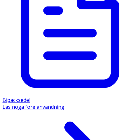
Bipacksedel
Läs noga före användning