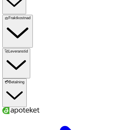
🧺Fraktkostnad
🚀Leveranstid
💳Betalning