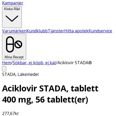
Kampanjer
Kloka Råd
Varumärken
Kundklubb
Tjänster
Hitta apotek
Kundservice
Mina Recept
Hem
/
Sökbar, ej köpb, ej kat
/
Aciklovir STADA®
STADA
,
Läkemedel
Aciklovir STADA, tablett
400 mg, 56 tablett(er)
277,67
kr