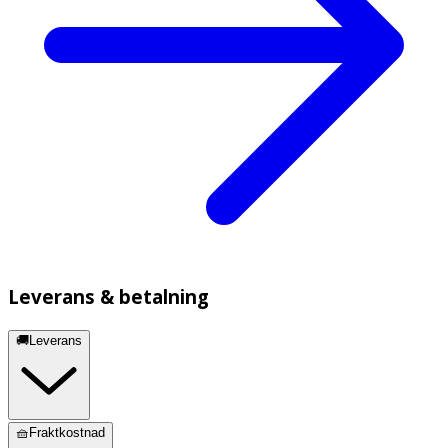
mintarom och citronarom.
Leverans & betalning
🚚Leverans
🧺Fraktkostnad