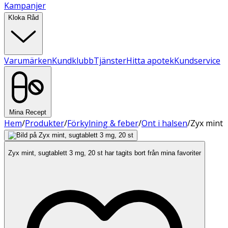
Kampanjer
Kloka Råd
Varumärken
Kundklubb
Tjänster
Hitta apotek
Kundservice
Mina Recept
Hem
/
Produkter
/
Förkylning & feber
/
Ont i halsen
/
Zyx mint
Zyx mint, sugtablett 3 mg, 20 st har tagits bort från mina favoriter