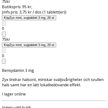
75
kr
Butikspris:
95 kr
,
Jmfs.pris:
3,75 kr / dos (1 tablett(er))
Köp
Zyx mint, sugtablett 3 mg, 20 st
0
75
kr
Köp
Zyx mint, sugtablett 3 mg, 20 st
0
Bensydamin 3 mg
Zyx lindrar halsont, minskar sväljsvårigheter och svullen
hals samt har en lätt lokalbedövande effekt.
I lager online
Ingen vald butik