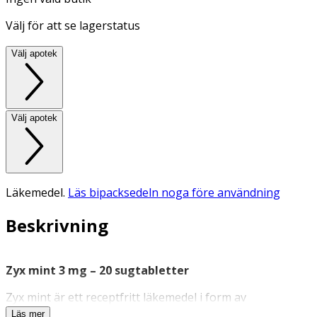
Välj för att se lagerstatus
Välj apotek
Välj apotek
Läkemedel.
Läs bipacksedeln noga före användning
Beskrivning
Zyx mint 3 mg – 20 sugtabletter
Zyx mint är ett receptfritt läkemedel i form av
sugtabletter som används för att
lindra smärta och
Läs mer