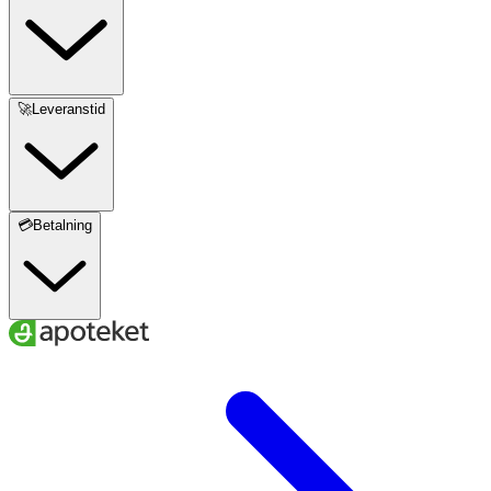
🚀Leveranstid
💳Betalning